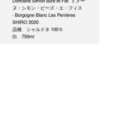
Domaine Simon Bize et Fils ドメー
ヌ・シモン・ビーズ・エ・フィス
· Borgogne Blanc Les Perrières
SHIRO 2020
品種 シャルドネ 100％
白 750ml
【キュヴェ】レ・ぺリエールの葡萄
から造るSO2無添加のキュヴェ
【区画】Les Perrières 【土壌】粘
土石灰岩
【発酵】ステンレスタンクにて野生
酵母による自然発酵
【マロラクティック発酵】あり
【熟成】オーク樽（228L）にて
【アルコール度数】12.5％
◆無濾過・無清澄 ◆SO2無添加
（インポーター資料より）