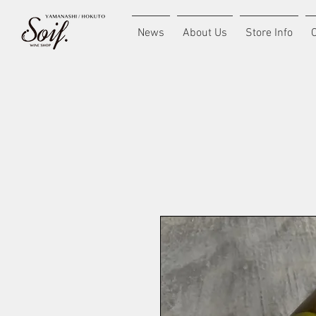
News
About Us
Store Info