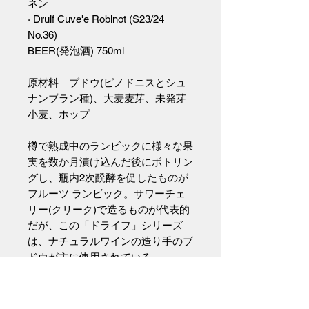
ネン
· Druif Cuve'e Robinot (S23/24
No.36)
BEER(発泡酒) 750ml
原材料 ブドウ(ピノドニスとシュ
ナンブラン種)、大麦麦芽、未発芽
小麦、ホップ
樽で熟成中のランビックに様々な果
実を数か月漬け込んだ後にボトリン
グし、瓶内2次醗酵を促したものが
フルーツ ランビック。サワーチェ
リー(クリーク)で造るものが代表的
だが、この「ドライフ」シリーズ
は、ナチュラルワインの造り手のブ
ドウが主に使用されている。
「ドリュイフ キュヴェ ロビノ」に
は、フランス ロワールの造り手
ジ