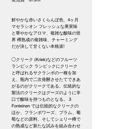
鮮やかな赤いさくらんぼ色、4ヶ月
マセラシオン フレッシュな果実味
と華やかなアロマ、複雑な酸味の世
界 樽熟成の複雑味、チャーミング
だが決して甘くない本格派!
◯クリーク (Kriek)などのフルーツ
ランビック ランビックにクリーク
と呼ばれるサクランボの一種を加
え、瓶内で二次発酵させたてできあ
がるのがクリークである。伝統的な
製法のクリークはグーズのように辛
口で酸味を持つものとなる。 3
Fonteinen では伝統的なクリークの
ほか、フランボワーズ、プラム、葡
萄などの原料、そしてシェリー樽で
の熟成など新たな試みを組み合わせ