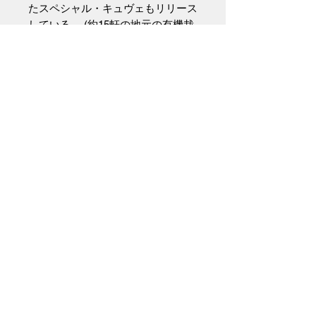
たスペシャル・キュヴェもリリース
している。 (約15軒の地元の有機栽
培農家と協力して醸造)
そのマセラシオン の割合は、ラン
ビック65%に対して手摘みのフルー
ツ35%(!)で4〜6ヶ月マセラシオン
しており、個性、風味がしっかり現
れる。
《 酸味の奥にある複雑味と圧倒的
な世界観!!!》
135年積み重ねてきた職人技、情熱
と完成度! 頑固ながらピュアな蔵の
スタイル、伝統的なランビックの生
き残りであり、生ける伝説と称えら
れている。
ドゥリー・フォンティネンは「3つ
の泉」という意味。 （インポータ
ー資料より）