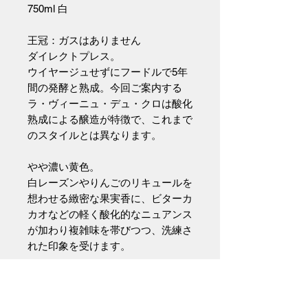
750ml 白
王冠：ガスはありません
ダイレクトプレス。
ウイヤージュせずにフードルで5年
間の発酵と熟成。今回ご案内する
ラ・ヴィーニュ・デュ・クロは酸化
熟成による醸造が特徴で、これまで
のスタイルとは異なります。
やや濃い黄色。
白レーズンやりんごのリキュールを
想わせる緻密な果実香に、ビターカ
カオなどの軽く酸化的なニュアンス
が加わり複雑味を帯びつつ、洗練さ
れた印象を受けます。
透明感のある繊細なタッチで、舌先
を優しい甘みが包み込み、張りのあ