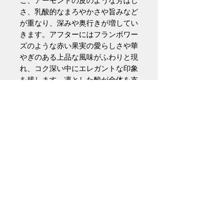
ご、アーモンドの皮のような芳ばし
さ、乳酸的なまろやかさや旨みなど
が重なり、深みや奥行きが増してい
きます。アフターにはフランボワー
ズのような赤い果実の愛らしさや華
やぎのある上品な風味がふわりと現
れ、コク深い中にエレガントな印象
を残します。凛とした酸が全体を支
えながら輪郭を与え、その中心の液
体は非常に柔らかく緻密な果実や
様々な要素が絶妙に溶け込み、ガス
が完全に抜けてからは原酒そのもの
の素晴らしさがより魅力的に感じら
れるほどの仕上がりです。
●●●●温度についてのお願い●●●●
冷蔵庫内などの冷えすぎる環境では
なく、12度～19度程度のセラー温
度で管理をお願いいたします。お召
し上がりになる際は、氷水で10分