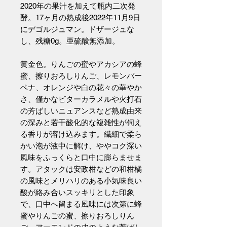
2020年の果汁を加えて瓶内二次発
酵。17ヶ月の熟成後2022年11月9日
にデゴルジュマン。ドザージュな
し、残糖0g。亜硫酸無添加。
黄金色。りんごの蜜やアカシアの蜂
蜜、擦りおろしりんご、レモンバー
ベナ、オレンジや白の花々の華やか
さ、僅かなビターカラメルや火打石
の芳ばしいニュアンスなど熟成由来
の深みと若干酸化的な複雑性が伺え
る香りが溶け込みます。繊細で柔ら
かい泡が液中に解け、ややコク深い
風味をふっくらと口中に膨らませま
す。アタックは安政柑などの和柑橘
の風味とメリハリのある小気味良い
酸が絡み合いスッキリとした印象
で、口中へ留まる風味には次第に蜂
蜜やりんごの蜜、擦りおろしりん