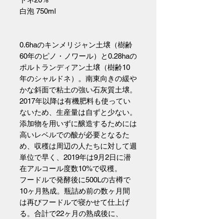
白泡 750ml
0.6haのキンメリジャン土壌（樹齢
60年のピノ・ノワール）と0.28haの
ポルトランディアン土壌（樹齢10
年のシャルドネ）。南東向きの緩や
かな斜面で粘土の強い石灰質土壌。
2017年以降は有機肥料も使ってい
ないため、生産量は自ずと少ない。
添加物を用いずに醸造するためには
高いレベルでの酸が必要となるた
め、収穫は周辺の人たちに対して週
単位で早く、2019年は9月2日に潜
在アルコール度数10%で収穫。
フードルで発酵後に500Lの古樽で
10ヶ月熟成。瓶詰め前の数ヶ月間
は再びフードルで寝かせて仕上げ
る。合計で22ヶ月の熟成後に、