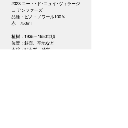
2023 コート･ド･ニュイ･ヴィラージ
ュ アンファーズ
品種：ピノ・ノワール100％
赤 750ml
植樹：1935～1950年頃
位置：斜面、平地など
土壌：粘土質、砂質
ステンレスタンクで2-3週間醗酵
木製樽と一部石器と卵型セメントタ
ンクで10ヵ月間熟成
ドメーヌの所有するコンブランシア
ン村の7つの樹齢の高いブドウのブ
レンド。
粘土、石の多い土壌、 砂質土壌、
丘の斜面、平地。
これらすべてがワインに偉大な複雑