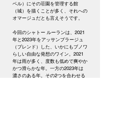
ベル）にその荘園を管理する館
（城）を描くことが多く、それへの
オマージュだとも言えそうです。
今回のシャトー ルーランは、2021
年と2023年をアッサンブラージュ
（ブレンド）した、いかにもブノワ
らしい自由な発想のワイン。2021
年は雨が多く、度数も低めで爽やか
かつ滑らかな年。一方の2023年は
濃さのある年。その2つを合わせる
ことで、絶妙なバランスが生まれて
います。
表示アルコール度数は12.5%と控え
めですが、薄まった印象はまったく
ありません。
口当たりから余韻まで驚くほどスム
ーズながらもよく熟した凝縮感も広