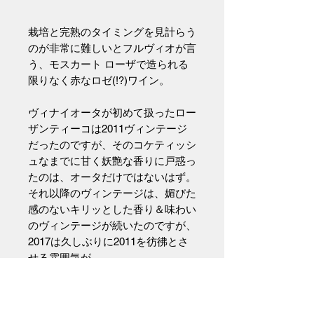
栽培と完熟のタイミングを見計らう
のが非常に難しいとフルヴィオが言
う、モスカート ローザで造られる
限りなく赤なロゼ(!?)ワイン。
ヴィナイオータが初めて扱ったロー
ザンティーコは2011ヴィンテージ
だったのですが、そのコケティッシ
ュなまでに甘く妖艶な香りに戸惑っ
たのは、オータだけではないはず。
それ以降のヴィンテージは、媚びた
感のないキリッとした香り＆味わい
のヴィンテージが続いたのですが、
2017は久しぶりに2011を彷彿とさ
せる雰囲気が…。
コケティッシュな世界に耽溺したい
方は抜栓直後のものを、ちょっとこ