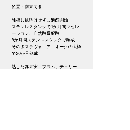
位置：南東向き
除梗し破砕はせずに醗酵開始
ステンレスタンクで1か月間マセレ
ーション、自然酵母醗酵
8か月間ステンレスタンクで熟成
その後スラヴォニア・オークの大樽
で20か月熟成
熟した赤果実、プラム、チェリー、
タバコ、オーク、スパイスの香りを
持ち、味わいは温かみがあり、タン
ニンの骨格がしっかりしていて、バ
ランスと持続性に優れる。
使用されるネッビオーロクローンは
ミケ種のみ。より小ぶりで、収量は
少なめな代わりに凝縮感が強く、
色・タンニン・香りがしっかり出