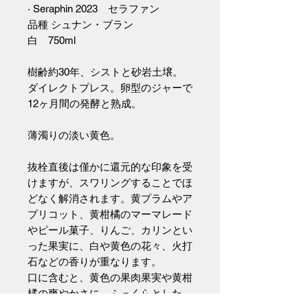
· Seraphin 2023 セラファン
品種 シュナン・ブラン
白 750ml
樹齢約30年、シストと砂岩土壌。
ダイレクトプレス。卵型のジャーで
12ヶ月間の発酵と熟成。
薄濁りの淡い黄色。
抜栓直後は僅かに還元的な印象を受
けますが、スワリングすることでほ
どなく解消されます。黄プラムやア
プリコット、黄柑橘のマーマレード
やピール菓子、りんご、カリンとい
った果実に、白や黄色の花々、火打
石などの香りが重なります。
口に含むと、黄色の果肉果実や黄柑
橘の爽やかさに、ふっくらとした