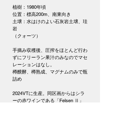
植樹：1980年頃
位置：標高200m、南東向き
土壌：水はけのよい石灰岩土壌、珪
岩
（クォーツ）
手摘み収穫後、圧搾をほとんど行わ
ずにフリーラン果汁のみなのでマセ
レーションはなし。
樽醗酵、樽熟成、マグナムのみで瓶
詰め
2024VTに生産。同区画からはシラ
ーの赤ワインである「Felsen Ⅱ」
も生産されるが2024VTはBalsamia
Roséを生産した。
赤ワインとしても完璧であったであ
ろうシラーのフリーランジュースか
ら、このロゼの濃い色合いが生まれ