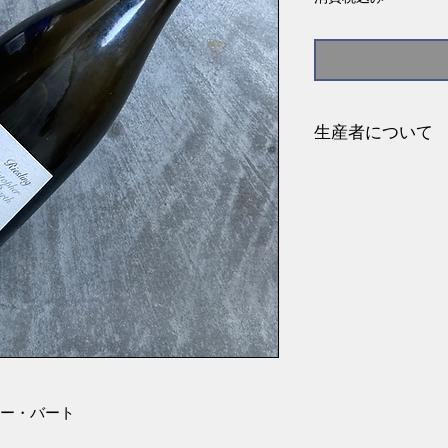
生産者について
国・地域:ドイツ、
地区:アルツァイ
代表者:クリストフ
栽培面積:6ha
クリストファー・
30km下ったアル
す。元々IT業界で
イン造りをしてい
ーを新たに発足さ
当時、全くワイン
は実質0からのスタ
トファー・バート
アルツァイはライ
り、ラインヘッセンの