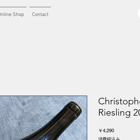
Online Shop
Contact
Christoph
Riesling 
価
￥4,290
格
消費税込み