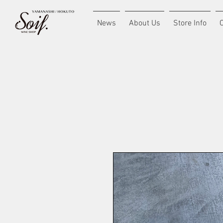
News
About Us
Store Info