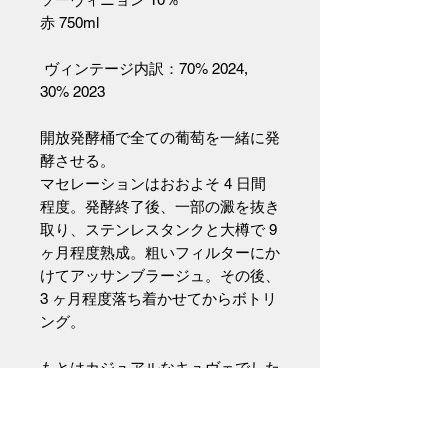
赤 750ml
ヴィンテージ内訳：70% 2024,
30% 2023
開放発酵桶で全ての葡萄を一緒に発
酵させる。
マセレーションはおおよそ 4 日間
程度。発酵終了後、一部の澱を抜き
取り、ステンレスタンクと大樽で 9
ヶ月程度熟成。粗いフィルターにか
けてアッサンブラージュ。その後、
3 ヶ月程度落ち着かせてからボトリ
ング。
もとはカジュアルなキュヴェでした
が、今や若い樹も成長し、より集中
力のある葡萄が収穫できるように。
かわりに収量をやや他より多くする