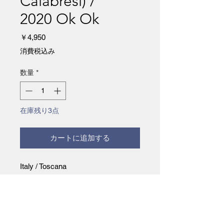
Calabresi) /
2020 Ok Ok
価
￥4,950
格
消費税込み
数量
*
在庫残り3点
カートに追加する
Italy / Toscana
Do.t.e. (Filippo Calabresi) ダウント
ゥアース
2020 Ok Ok 750ml
品種 Sangiovese
11,4%vol