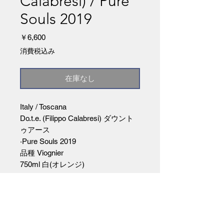
Calabresi) / Pure
Souls 2019
価
￥6,600
格
消費税込み
在庫なし
Italy / Toscana
Do.t.e. (Filippo Calabresi) ダウント
ゥアース
·Pure Souls 2019
品種 Viognier
750ml 白(オレンジ)
セラミックで5日間のマセラシオ
ン、22カ月樽熟成。
(インポーター資料より)