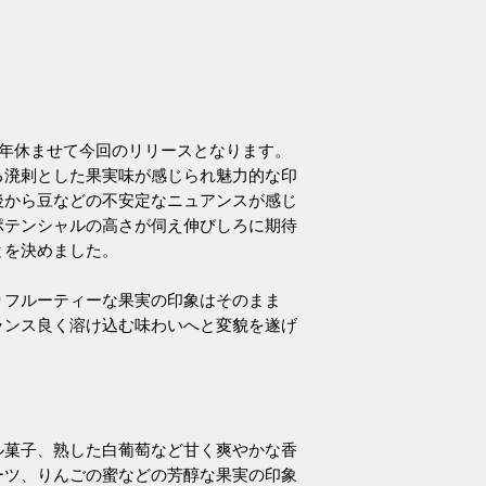
おります）のワイ
で、
「ドゥ・ローブ・
け、夜明けの畑や
開けるような意味合
ーター資料より)
6年休ませて今回のリリースとなります。
る溌剌とした果実味が感じられ魅力的な印
後から豆などの不安定なニュアンスが感じ
ポテンシャルの高さが伺え伸びしろに期待
とを決めました。
りフルーティーな果実の印象はそのまま
ランス良く溶け込む味わいへと変貌を遂げ
ル菓子、熟した白葡萄など甘く爽やかな香
ーツ、りんごの蜜などの芳醇な果実の印象