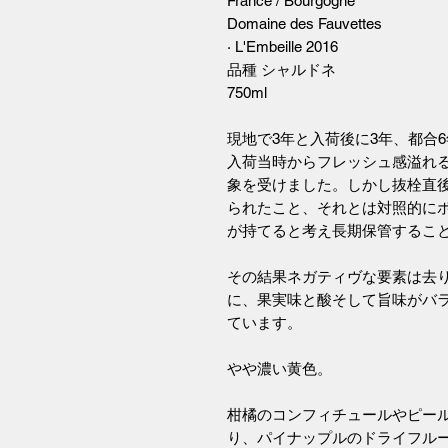
France / Bourgogne
Domaine des Fauvettes
· L'Embeille 2016
品種 シャルドネ
750ml
現地で3年と入荷後に3年、都合
入荷当時からフレッシュ感溢れ
象を受けました。しかし抜栓直
られたこと、それとは対照的に
が持てると考え長期保管するこ
その結果ネガティヴな要素は去
に、果実味と酸そして旨味がバ
ています。
やや濃い黄色。
柑橘のコンフィチュールやピー
り、パイナップルのドライフル