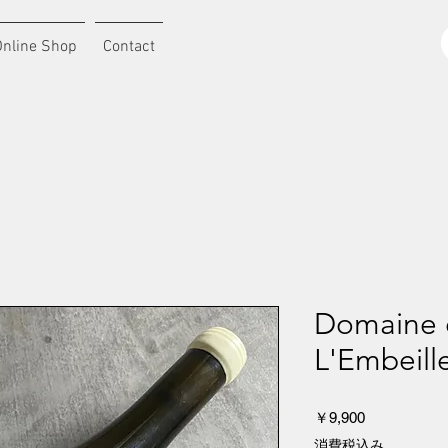
Online Shop
Contact
Domaine d
L'Embeill
価
￥9,900
格
消費税込み