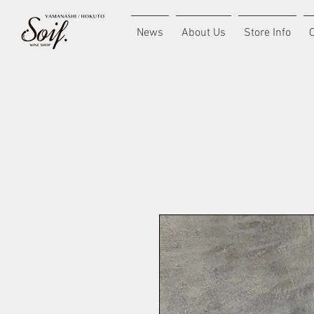
News
About Us
Store Info