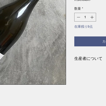
数量
*
在庫残り9点
カ
生産者について
ドメーヌ・デ・フ
ル・ジュヴォーの
立ち上げたドメー
フォーヴェットと
が、彼女が昔住ん
人のことを指す愛
その思い出深い愛称
年6月入荷致しまし