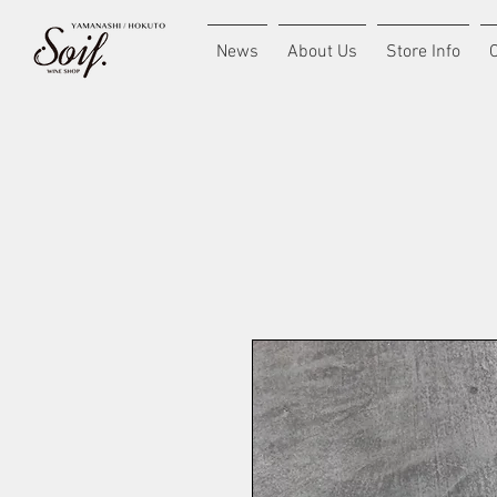
News
About Us
Store Info