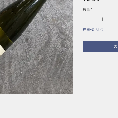
数量
*
在庫残り2点
カ