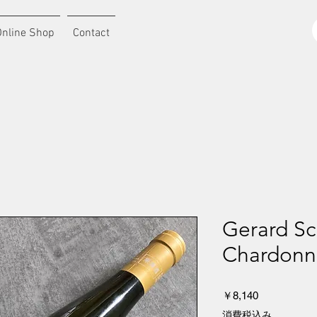
Online Shop
Contact
Gerard Sch
Chardonn
価
￥8,140
格
消費税込み