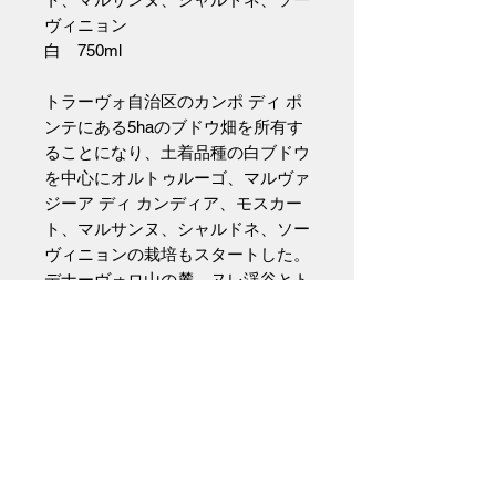
ヴィニョン
白 750ml
トラーヴォ自治区のカンポ ディ ポ
ンテにある5haのブドウ畑を所有す
ることになり、土着品種の白ブドウ
を中心にオルトゥルーゴ、マルヴァ
ジーア ディ カンディア、モスカー
ト、マルサンヌ、シャルドネ、ソー
ヴィニョンの栽培もスタートした。
デナーヴォロ山の麓、ヌレ渓谷とト
レッビア渓谷と呼ばれる谷の間にあ
る畑は標高450mに位置している。
約3週間皮ごとの醸し醗酵を行い、
グラスファイバー製タンクにて醗酵
の続きと熟成を行い、澱引き後ノン
フィルター＆酸化防止剤無添加にて
2020年に初めてボトリング。スト