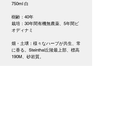
750ml 白
樹齢：40年
栽培：30年間有機無農薬、5年間ビ
オディナミ
畑・土壌：様々なハーブが共生、常
に香る。Steinthal丘陵最上部、標高
190M、砂岩質。
醸造：天然酵母で自発的な発酵、
500Lのアンフォラで果皮浸漬。圧
搾後、100％樽発酵。温度管理せ
ず。
熟成：バトナージュも澱引きもせず
に700Lのアカシア樽で18か月熟
成。