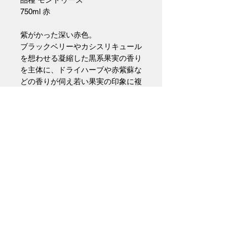
750ml 赤
紫がかった深い赤色。
ブラックベリーやカシスリキュール
を想わせる凝縮した黒系果実の香り
を主体に、ドライハーブや赤紫蘇な
どの香りが伺え若い果実の印象に複
雑さを感じさせます。
雑味のない滑らかな口当たりで、香
りに感じられた果実を想わせる角の
取れた張りのある酸と緻密な果実味
が絶妙に絡み合いながら大きく広が
ります。溌剌とした若々しい果実味
は柔らかくしなやかで、現在でも十
分に引き込まれるような魅力を感じ
ますが、この先の熟成で更に繊細で
エレガントな印象が引き出されてい
くことと期待が湧きます。(インポ
ーター資料より)