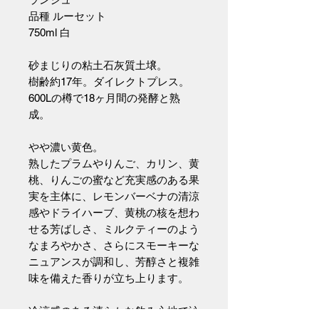
品種 ルーセット
750ml 白
砂まじりの粘土石灰質土壌。
樹齢約17年。ダイレクトプレス。
600Lの樽で18ヶ月間の発酵と熟
成。
やや濃い黄色。
熟したプラムやりんご、カリン、黄
桃、りんごの蜜など充実感のある果
実を主体に、レモンバーベナの清涼
感やドライハーブ、黄桃の核を想わ
せる芳ばしさ、ミルクティーのよう
なまろやかさ、さらにスモーキーな
ニュアンスが調和し、芳醇さと複雑
味を備えた香りが立ち上ります。
冷涼感のある清らかな飲み心地で沁