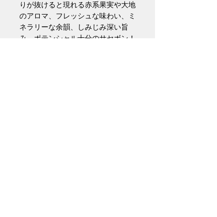
りが抜けると現れる赤系果実や大地
のアロマ、フレッシュな味わい、ミ
ネラリーな余韻、しみじみ深い旨
み、ポテンシャル十分のサセボン！
(インポーター資料より）
キュベ名は「いいねっ！」アルコー
ル発酵が終わってワインが落ち着い
た時に、応援してくれた友人らと初
めて飲んだ際の皆の言葉をワイン名
に。
１日飲みきり推奨。攻めたナチュラ
ルワインがお好きな方向け！
生産者について
ソミュール･シャンピニ出身のロー
ラン・ルブレは、27年間、木材の