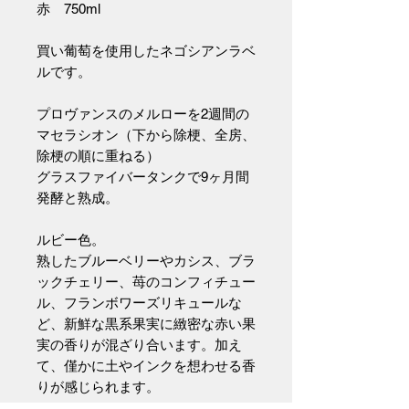
赤 750ml
買い葡萄を使用したネゴシアンラベ
ルです。
プロヴァンスのメルローを2週間の
マセラシオン（下から除梗、全房、
除梗の順に重ねる）
グラスファイバータンクで9ヶ月間
発酵と熟成。
ルビー色。
熟したブルーベリーやカシス、ブラ
ックチェリー、苺のコンフィチュー
ル、フランボワーズリキュールな
ど、新鮮な黒系果実に緻密な赤い果
実の香りが混ざり合います。加え
て、僅かに土やインクを想わせる香
りが感じられます。