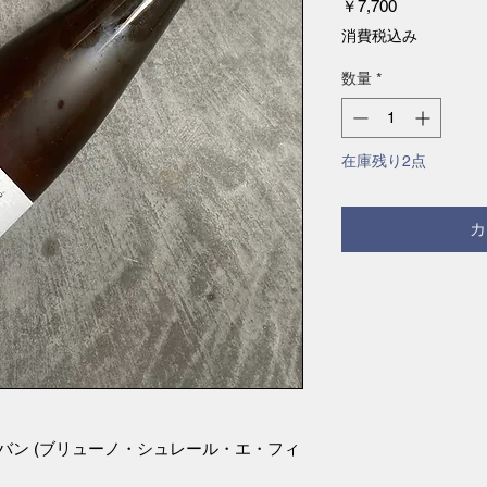
価
￥7,700
格
消費税込み
数量
*
在庫残り2点
カ
ーコロンバン (ブリューノ・シュレール・エ・フィ