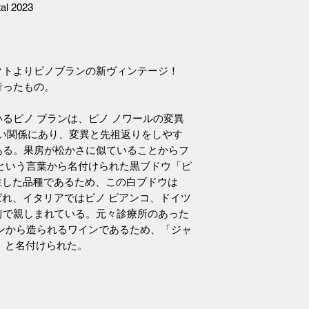
tal 2023
クトよりピノブランの新ヴィンテージ！
行ったもの。
るピノ ブランは、ピノ ノワールの変異
近い関係にあり、変異と先祖返りをしやす
ある。果房が松かさに似ていることからフ
nという言葉から名付けられた黒ブドウ「ピ
派生した品種であるため、この白ブドウは
呼ばれ、イタリアではピノ ビアンコ、ドイツ
前で親しまれている。元々診療所のあった
ンから造られるワインであるため、「ジャ
)」と名付けられた。