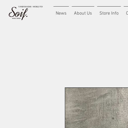
News
About Us
Store Info