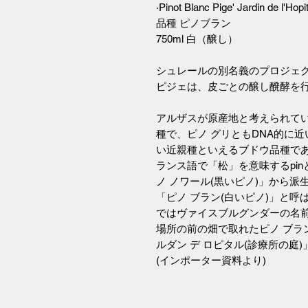
·Pinot Blanc Pige' Jardin de l'Hopi
品種 ピノブラン
750ml 白（醸し）
シュレールの別名義のプロジェ
ピジェは、皮ごとの醸し醗酵を
アルザスが原産地と考えられてい
種で、ピノ グリともDNA的に
い近親種といえるブドウ品種で
ランス語で「松」を意味するpi
ノ ノワール(黒いピノ)」から
「ピノ ブラン(白いピノ)」と
ではヴァイスブルグンダーの名
場所の前の畑で取れたピノ ブラ
ルダン デ ロピタル(診療所の庭
(インポーター資料より)