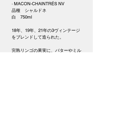
· MACON-CHAINTRÉS NV
品種 シャルドネ
白 750ml
18年、19年、21年の3ヴィンテージ
をブレンドして造られた。
完熟リンゴの果実に、バターやミル
クティーのような繊細な甘みを感じ
られる。
シュール・リー熟成でぶどうの旨み
を澱と共にじっくりゆっくりと寝か
せた究極の果実。全房のぶどうをゆ
っくり時間をかけて圧搾し、アッサ
ンブラージュ。228Lの木樽で1年の
シュール・リー熟成。スーティラー
ジュのあと、2年間コンクリートタ
ンクで熟成。