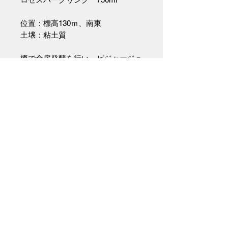
位置：標高130ｍ、南東
土壌：粘土質
樽で全房発酵を行い、ピジャージュ
しながら3週間マセレーション
樽で9ヵ月間熟成
ロゼ・ド・アッサンブラージュ。
アンボネ村にある複数の、土壌の違
う畑のブレンド。
アンボネ村のテロワールを可能な限
り、忠実に表現しようとした作品。
また、それを可能にするのは1975
年より前に植えられた古樹だから出
来ることでもある。同じ村の畑で
も、大きく異なるテロワールのハー
モニーが、感じられるキュヴェ。
(インポーター資料より)