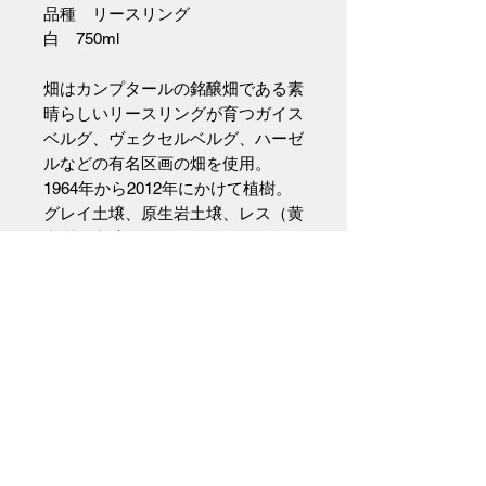
品種 リースリング
白 750ml
畑はカンプタールの銘醸畑である素
晴らしいリースリングが育つガイス
ベルグ、ヴェクセルベルグ、ハーゼ
ルなどの有名区画の畑を使用。
1964年から2012年にかけて植樹。
グレイ土壌、原生岩土壌、レス（黄
土質）土壌。
標高260メートルから320メートル
にあるそれぞれの畑より葡萄を丁寧
に手摘みで収穫。
葡萄を手摘みで選別し収穫。圧搾6
時間前までスキンコンタクト、全房
圧搾。自生酵母で発酵、澱とともに
8ヶ月熟成。70%は大樽、30%はス
テンレスタンクで醸造。
清澄無し、ノンフィルター、瓶詰の