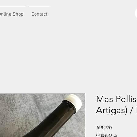
Online Shop
Contact
Mas Pellis
Artigas) /
価
￥6,270
格
消費税込み