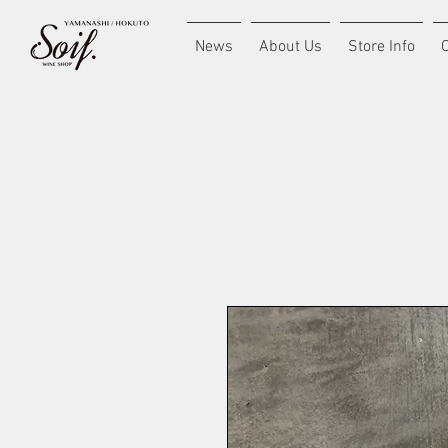
News
About Us
Store Info