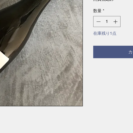
数量
*
在庫残り1点
カ