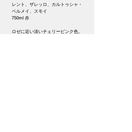
レント、ザレッロ、カルトゥシャ・
ベルメイ、スモイ
750ml 赤
ロゼに近い淡いチェリーピンク色。
フルーティーさがありつつ、余韻に
はスパイス感がキラリ!
アルコール度数11.5%とスイスイ喉
を通る軽やかさがありつつ、果実の
密度は濃い!
グラップ・アンティエールのぶどう
を足でピジャージュ。ステンレスタ
ンクにて短期間マセラシオン。その
まま7ヶ月間熟成。SO2無添加。
(インポーター資料より)
生産者について