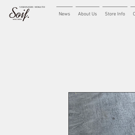
News
About Us
Store Info