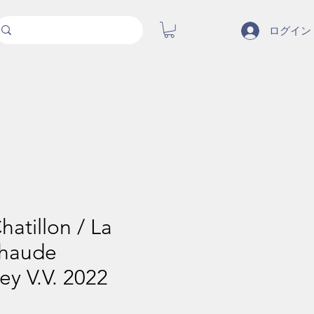
ログイン
hatillon / La
haude
y V.V. 2022