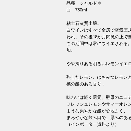
品種 シャルドネ
白 750ml
粘土石灰質土壌。
白ワインはすべて全房で空気圧
われ、その後18か月間澱の上で
この期間中は常にウイエされる。
加。
やや濁りある明るいレモンイエ
熟したレモン、はちみつレモン
橘の酸のある香り 。
味わいは軽く還元、酵母のニュ
フレッシュレモンやサマーオレ
ような爽やかな酸が心地よく、
まろやかな飲み口で、厚みのあ
（インポーター資料より）