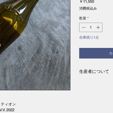
価
￥11,550
格
消費税込み
数量
*
在庫残り1点
カ
生産者について
アルボワのドメーヌ 
売を担当していたフ
産型のワインに失
ようなビオディナ
るようになりまし
 シャティオン
そう思うようになっ
.V. 2022