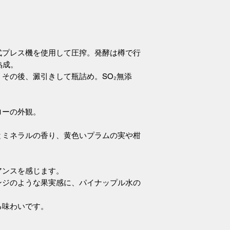
のセミナーに参加
レルギーがある事
1996年に研修し
大量の化学薬品が
式プレス機を使用して圧搾。発酵は樽で行
子供を育てられない
熟成。
あると話します。
その後、澱引きして瓶詰め。SO₂無添
その後、ワイン販
夢であるビオロジ
2013年に独立しま
ローの外観。
近隣の村に点在する
行っており、畑の
とミネラルの香り、黄色いプラムの実や柑
中には樹齢70年の
には2.5haほど
アンスを感じます。
*周波数の研究
ンジのような果実感に、パイナップル水の
フィリップは「音
る」と考えており
る味わいです。
響いています。
また、日本の研究
憶する」と言う考