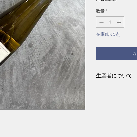
数量
*
在庫残り5点
カ
生産者について
1970年にビオロジ
始した、アルザス
ピエールは、コル
村にあるブドウ農家
ィナミ栽培により
力が吹き込まれ、
低減した。12ha
同じジュラ紀ドッ