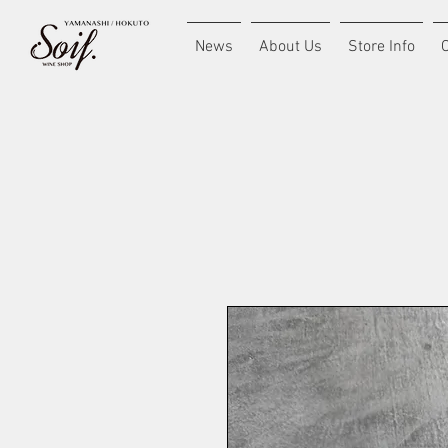
News
About Us
Store Info