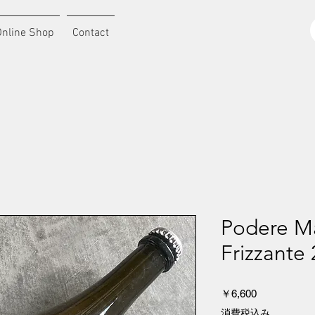
Online Shop
Contact
Podere Ma
Frizzante
価
￥6,600
格
消費税込み