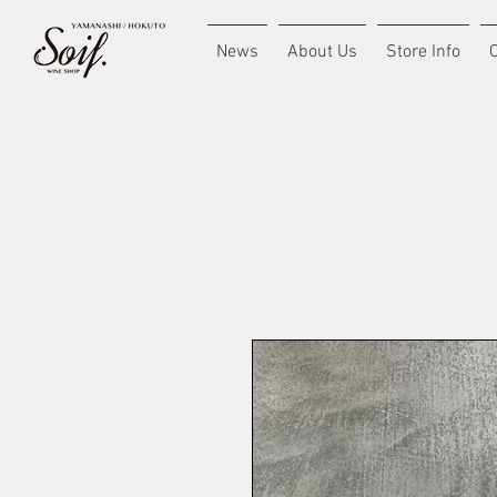
News
About Us
Store Info