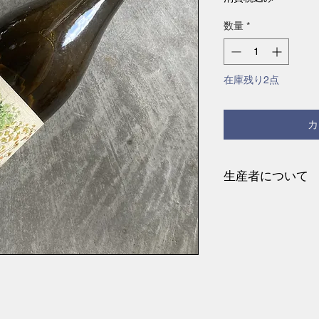
数量
*
在庫残り2点
カ
生産者について
ポデーレ マジーア
ッジョ エミーリア
ァノ ペスカルモー
もともとは持続可
クス農法を専門と
ルタントをしたり
した。学生時代から
法(マジ―ア！)に