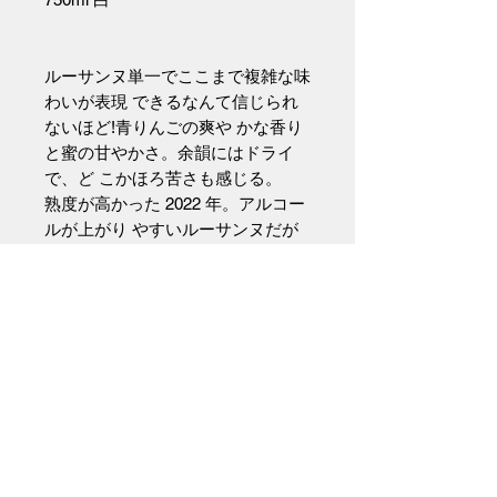
ルーサンヌ単一でここまで複雑な味
わいが表現 できるなんて信じられ
ないほど!青りんごの爽や かな香り
と蜜の甘やかさ。余韻にはドライ
で、ど こかほろ苦さも感じる。
熟度が高かった 2022 年。アルコー
ルが上がり やすいルーサンヌだが
ステンレスタンクでの熟成 比率を
増やし、アルコールを抑え、引き締
まった 味わいが表現されている。
南ローヌ、St Laurent des Arbres リ
ューディー。粘 土、シルト質土
壌。畑で完璧に選果したグラップ・
ア ンティエールぶどうをダイレク
トプレス、木樽で発 酵、デブルバ
ージュあり。50%木樽、50%ステン