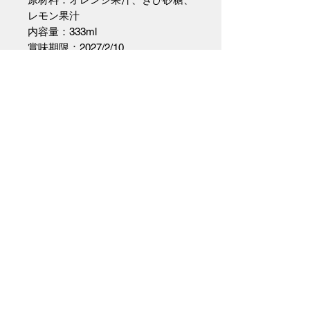
レモン果汁
内容量：333ml
賞味期限：2027/2/10
アランチャータ マードレ（オレン
ジソーダの素）
オレンジジュースに少量のレモンジ
ュースと砂糖を加えただけのもの
で、原液1に対して炭酸水3を加え
ていただければ、無敵のナチュラル
オラ〇ジーナの出来上がり！（イン
ポーター資料より）
生産者について
味覚＆美的センス、商才、どの点に
おいても全く隙のないシモーネ サ
© 2017 by Wine Shop Soif.
バイーニの
サバディ
からマードレ