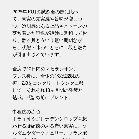
2025年10月の試飲会の際に比べ
て、果実の充実感や旨味が増しつ
つ、透明感のある上品さとトーンの
落ち着いた印象が絶妙に調和してお
り、数ヶ月とういう短い期間なが
ら、状態・味わいともに一段と魅力
が引き出されています。
全房で10日間のマセラシオン。
プレス後に、全体の1/3は228Lの
樽、2/3をコンクリートタンクに移
して、それぞれ13ヶ月間の発酵と
熟成。瓶詰め前にブレンド。
中程度の赤色。
ドライ苺やグレナデンシロップを想
わせる凝縮感のある赤い果実に、ソ
ルダムやダークチェリー、フランボ