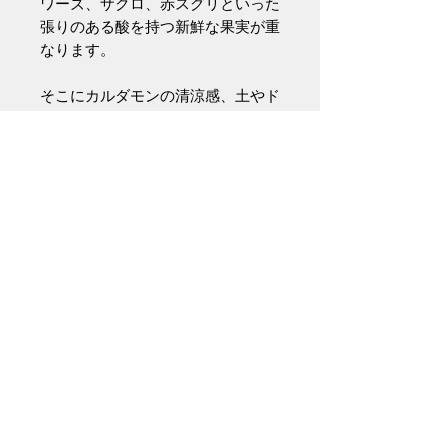
ワーズ、ザクロ、赤スグリといった
張りのある酸を持つ新鮮な果実が重
なります。
そこにカルダモンの清涼感、土やド
ライフラワー、軽いフュメ香、クロ
ーブやアーモンドのような芳ばしい
ニュアンスが溶け合います。
やや湿度を帯びた滑らかなテクスチ
ャーのミディアムタッチで、しなや
かに口中へと沁み渡ります。アタッ
クは赤い果実の甘みと風味に、スパ
イスの爽やかさや僅かな塩味がアク
セントを添える可憐な印象。
次第に果実の充実感が増し、さらに
芳ばしさやスモーキーな風味などが
折り重なることで、トーンを抑えた
奥ゆかしさと複雑性、そして奥行き
のある余韻へと導きます。繊細でエ