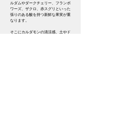
ルダムやダークチェリー、フランボ
ワーズ、ザクロ、赤スグリといった
張りのある酸を持つ新鮮な果実が重
なります。
そこにカルダモンの清涼感、土やド
ライフラワー、軽いフュメ香、クロ
ーブやアーモンドのような芳ばしい
ニュアンスが溶け合います。
やや湿度を帯びた滑らかなテクスチ
ャーのミディアムタッチで、しなや
かに口中へと沁み渡ります。アタッ
クは赤い果実の甘みと風味に、スパ
イスの爽やかさや僅かな塩味がアク
セントを添える可憐な印象。
次第に果実の充実感が増し、さらに
芳ばしさやスモーキーな風味などが
折り重なることで、トーンを抑えた