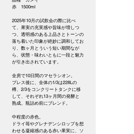
赤 1500ml
2025年10月の試飲会の際に比べ
て、果実の充実感や旨味が増しつ
つ、透明感のある上品さとトーンの
落ち着いた印象が絶妙に調和してお
り、数ヶ月とういう短い期間なが
ら、状態・味わいともに一段と魅力
が引き出されています。
全房で10日間のマセラシオン。
プレス後に、全体の1/3は228Lの
樽、2/3をコンクリートタンクに移
して、それぞれ13ヶ月間の発酵と
熟成。瓶詰め前にブレンド。
中程度の赤色。
ドライ苺やグレナデンシロップを想
わせる凝縮感のある赤い果実に、ソ