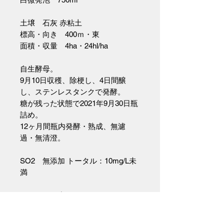
土壌 石灰 赤粘土
標高・向き 400ｍ・東
面積・収量 4ha・24hl/ha
自生酵母。
9月10日収穫、除梗し、4日間醸
し、ステンレスタンクで発酵。
糖が残った状態で2021年9月30日瓶
詰め。
12ヶ月間瓶内発酵・熟成、無濾
過・無清澄。
SO2 無添加 トータル：10mg/L未
満
アルコール度 12%
ファセレとはカタルーニャで北風を