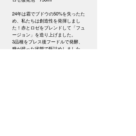
24年は霜でブドウの50%を失ったた
め、私たちは創造性を発揮しまし
た！赤とロゼをブレンドして「フュ
ージョン」を造り上げました。
3品種をプレス後フードルで発酵、
糖が残った状態で瓶詰めしました。
明るい紫を帯びたルビー色、イチゴ
ミルク、スミレ、レッドプラム、華
やかなベリーのアロマを感じます。
心地の良いプチプチがわずかに残る
アタック、瑞々しくジューシーな味
わい、酸味とほろ苦さが心地よく感
じられる仕上がりです。
（インポーター資料より）
生産者について
ドイツナチュラルワインの若き旗手