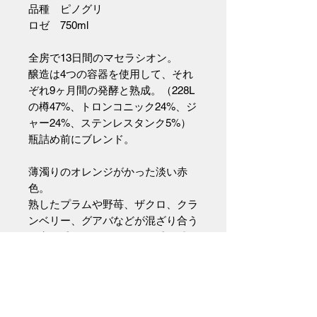
品種 ピノグリ
ロゼ 750ml
全房で13日間のマセラシオン。
醸造は4つの容器を使用して、それ
ぞれ9ヶ月間の発酵と熟成。（228L
の樽47%、トロンコニック24%、ジ
ャー24%、ステンレスタンク5%）
瓶詰め前にブレンド。
薄濁りのオレンジがかった淡い赤
色。
熟したプラムや野苺、ザクロ、クラ
ンベリー、グアバなどが混ざり合う
果実の香りに、軽いフュメ香が感じ
られます。
口に含むと瑞々しいライトタッチ
で、キレのある小気味良い酸が全体